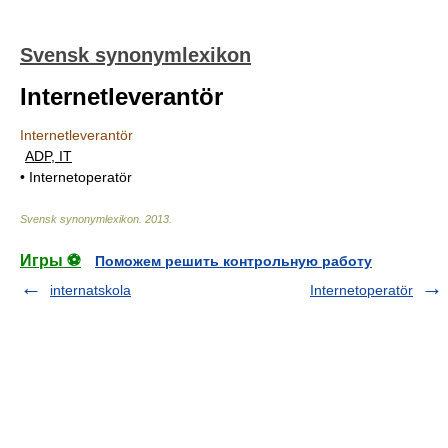
Svensk synonymlexikon
Internetleverantör
Internetleverantör
ADP, IT
• Internetoperatör
Svensk synonymlexikon
.
2013
.
Игры ⚽
Поможем решить контрольную работу
internatskola
Internetoperatör